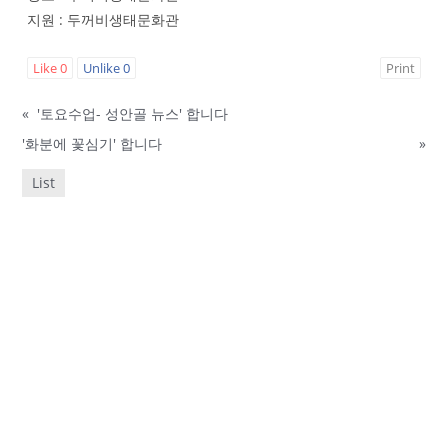
지원 : 두꺼비생태문화관
Like
0
Unlike
0
Print
«
'토요수업- 성안골 뉴스' 합니다
'화분에 꽃심기' 합니다
»
List