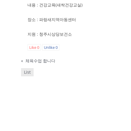
내용 : 건강교육(새싹건강교실)
장소 : 파랑새지역아동센터
지원 : 청주시상당보건소
Like
0
Unlike
0
«
체육수업 합니다
List