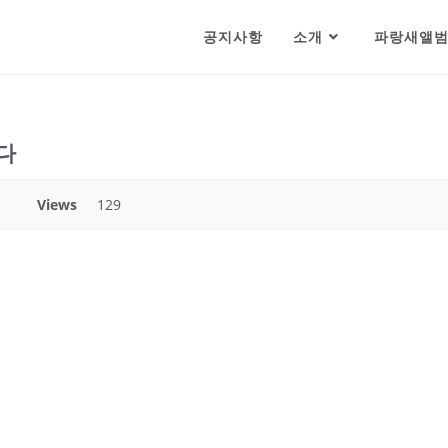
공지사항
소개
파랑새앨
다
Views
129