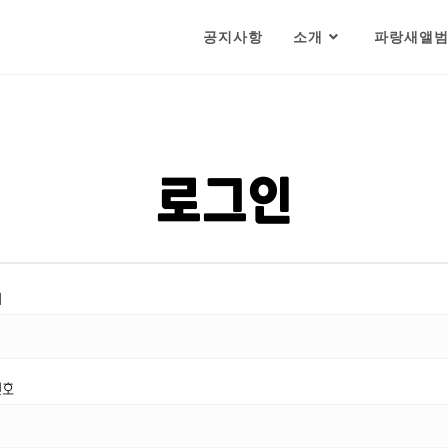
공지사항
소개
파랑새앨
로그인
디
번호