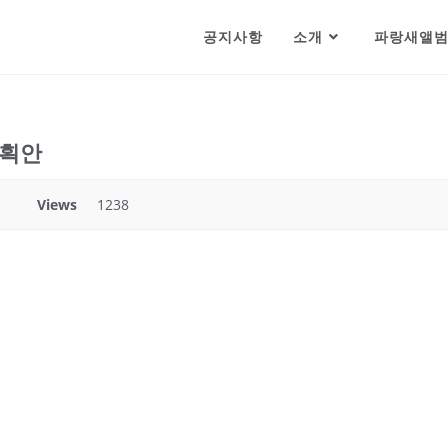
공지사항
소개
파랑새앨
계획안
Views
1238