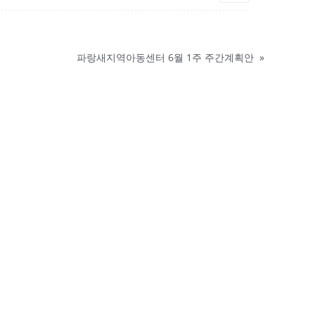
파랑새지역아동센터 6월 1주 주간계획안
»