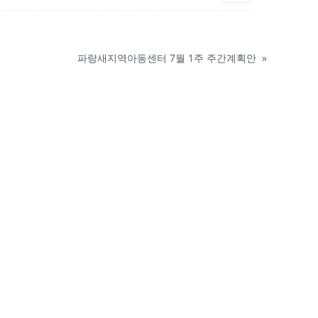
파랑새지역아동센터 7월 1주 주간계획안
»