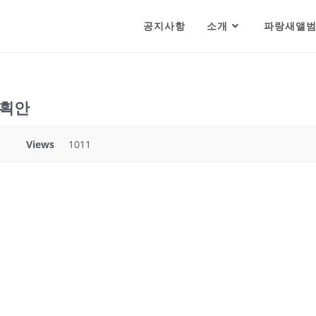
공지사항
소개
파랑새앨
계획안
Views
1011