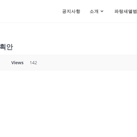
공지사항
소개
파랑새앨
계획안
Views
142