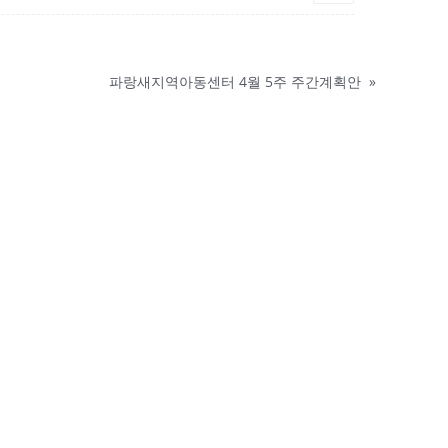
파랑새지역아동센터 4월 5주 주간계획안
»