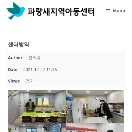
Skip
to
Menu
content
센터방역
Author
관리자
Date
2021-12-27 11:36
Views
797