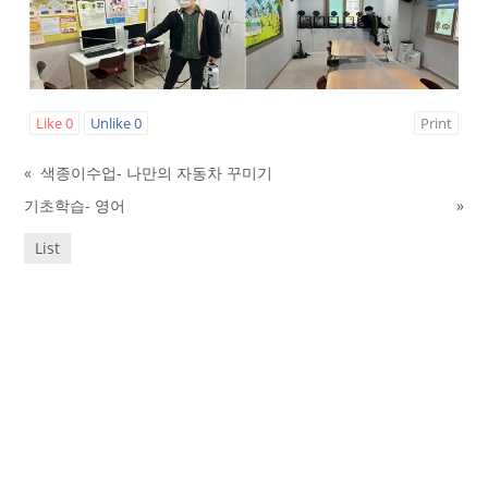
Like
0
Unlike
0
Print
«
색종이수업- 나만의 자동차 꾸미기
기초학습- 영어
»
List