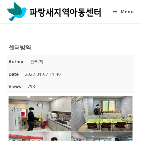
Skip
to
Menu
content
센터방역
Author
관리자
Date
2022-01-07 11:40
Views
798