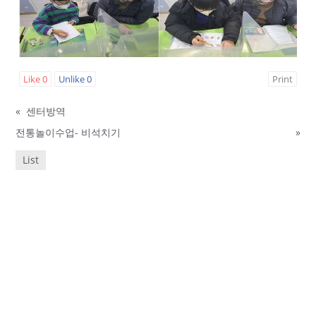
Like
0
Unlike
0
Print
«
센터방역
전통놀이수업- 비석치기
»
List