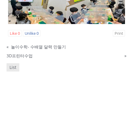
Like
0
Unlike
0
Print
«
놀이수학- 수배열 달력 만들기
3D프린터수업
»
List