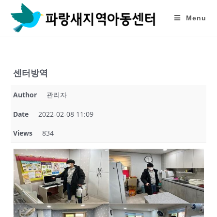
Skip
to
Menu
content
센터방역
Author
관리자
Date
2022-02-08 11:09
Views
834