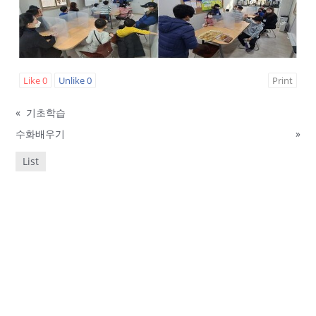
Like
0
Unlike
0
Print
«
기초학습
수화배우기
»
List