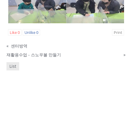
Like
0
Unlike
0
Print
«
센터방역
재활용수업 - 스노우볼 만들기
»
List