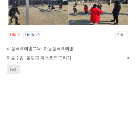
Like
0
Unlike
0
Print
«
성폭력예방교육- 아동성폭력예방
미술수업- 올림픽 마스코트 그리기
»
List