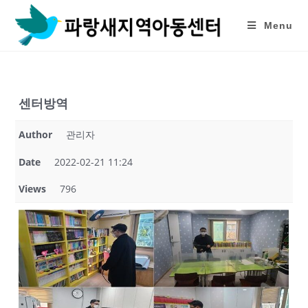
Skip
to
Menu
content
센터방역
Author
관리자
Date
2022-02-21 11:24
Views
796