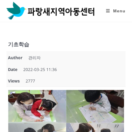
Skip
to
Menu
content
기초학습
Author
관리자
Date
2022-03-25 11:36
Views
2777