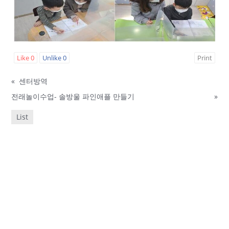
Like
0
Unlike
0
Print
«
센터방역
전래놀이수업- 솔방울 파인애플 만들기
»
List