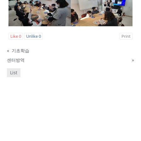
Like
0
Unlike
0
Print
«
기초학습
센터방역
»
List