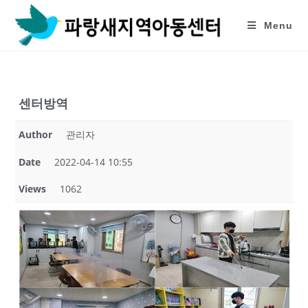
Skip
to
Menu
content
센터방역
Author
관리자
Date
2022-04-14 10:55
Views
1062