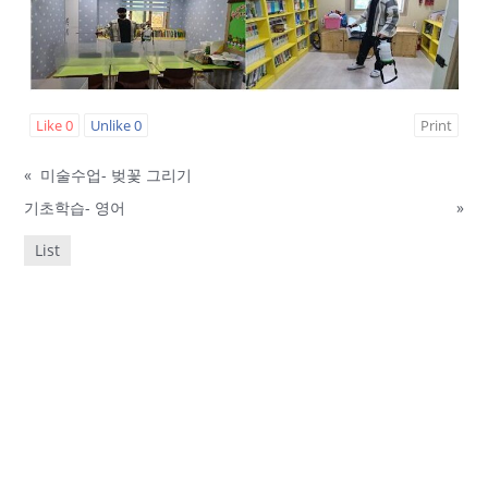
Like
0
Unlike
0
Print
«
미술수업- 벚꽃 그리기
기초학습- 영어
»
List