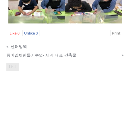
Like
0
Unlike
0
Print
«
센터방역
종이입체만들기수업- 세계 대표 건축물
»
List