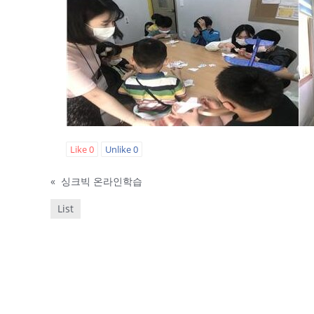
Like
0
Unlike
0
«
싱크빅 온라인학습
List