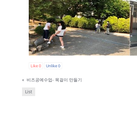
Like
0
Unlike
0
«
비즈공예수업- 목걸이 만들기
List