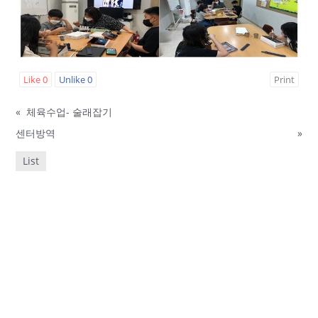
Like
0
Unlike
0
Print
«
체육수업- 술래잡기
센터방역
»
List