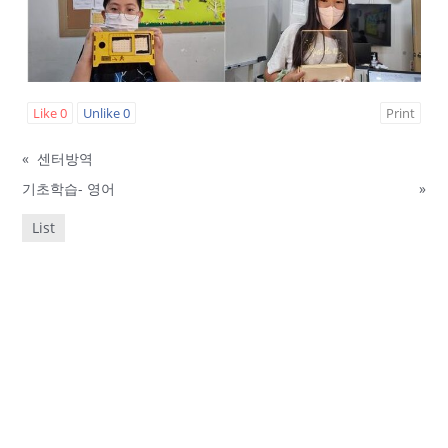
Like
0
Unlike
0
Print
«
센터방역
기초학습- 영어
»
List