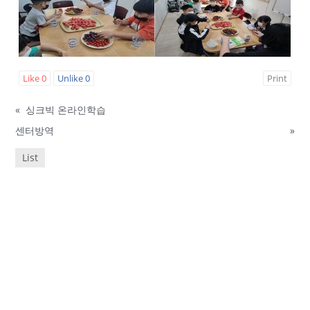
Like
0
Unlike
0
Print
«
싱크빅 온라인학습
센터방역
»
List