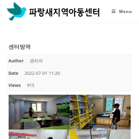
Skip
to
Menu
content
센터방역
Author
관리자
Date
2022-07-01 11:20
Views
915