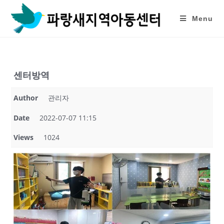
Skip
to
Menu
content
센터방역
Author
관리자
Date
2022-07-07 11:15
Views
1024