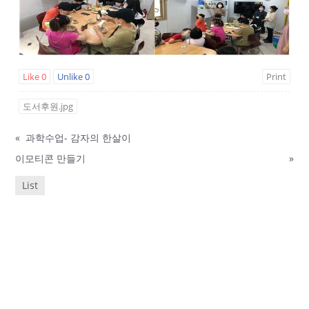
Like
0
Unlike
0
Print
도서후원.jpg
«
과학수업- 감자의 한살이
이모티콘 만들기
»
List