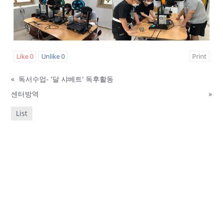
Like
0
Unlike
0
Print
«
독서수업- '달 샤베트' 독후활동
센터방역
»
List