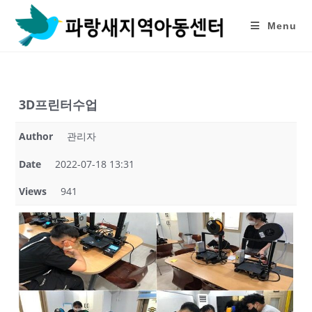
Skip
to
Menu
content
3D프린터수업
Author
관리자
Date
2022-07-18 13:31
Views
941