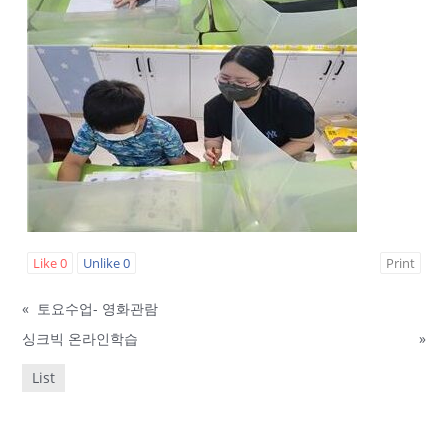
Like
0
Unlike
0
Print
«
토요수업- 영화관람
싱크빅 온라인학습
»
List