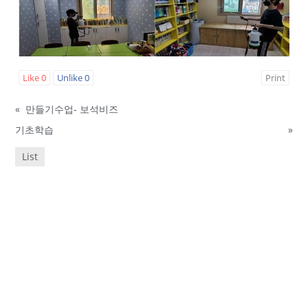
Like
0
Unlike
0
Print
«
만들기수업- 보석비즈
기초학습
»
List