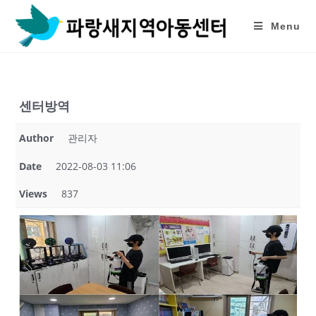
Skip
to
Menu
content
센터방역
Author
관리자
Date
2022-08-03 11:06
Views
837