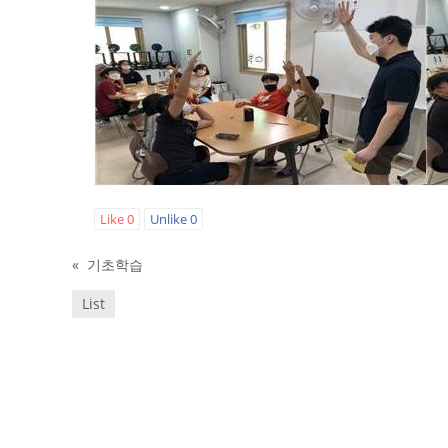
Like
0
Unlike
0
«
기초학습
List