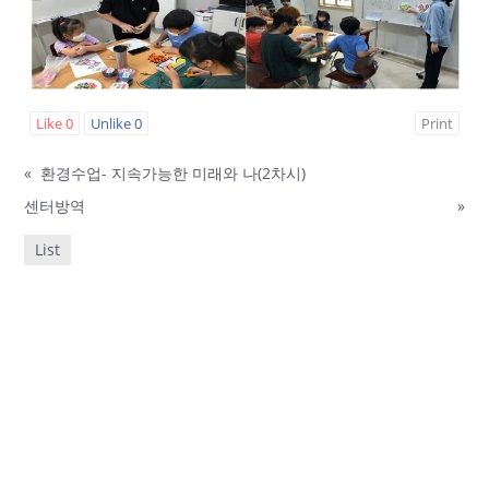
Like
0
Unlike
0
Print
«
환경수업- 지속가능한 미래와 나(2차시)
센터방역
»
List