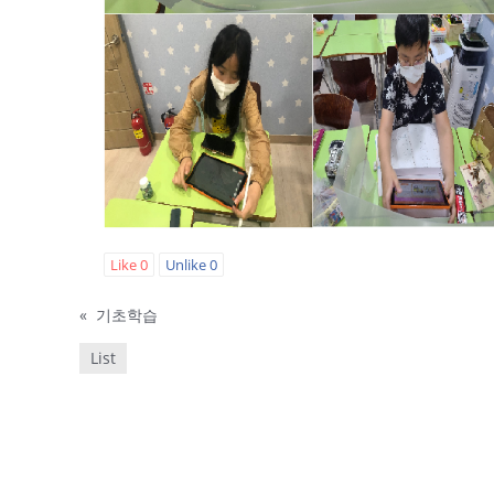
Like
0
Unlike
0
«
기초학습
List