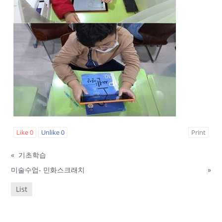
Like
0
Unlike
0
Print
«
기초학습
미술수업- 민화스크래치
»
List