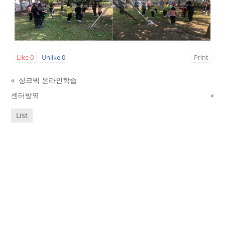
Like
0
Unlike
0
Print
«
싱크빅 온라인학습
센터방역
»
List