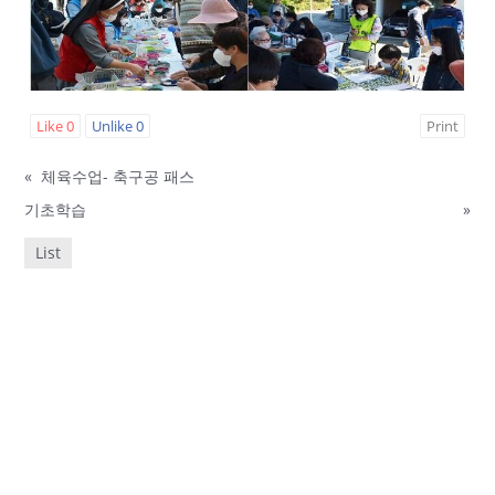
Like
0
Unlike
0
Print
«
체육수업- 축구공 패스
기초학습
»
List