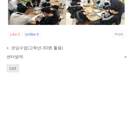
Like
0
Unlike
0
Print
«
코딩수업(고학년-3D펜 활용)
센터방역
»
List