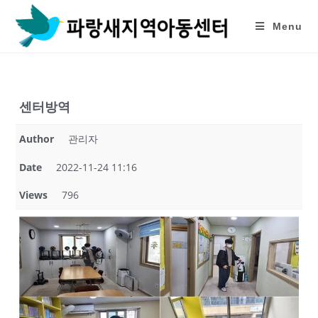
Skip
to
Menu
content
센터방역
Author
관리자
Date
2022-11-24 11:16
Views
796