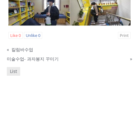
Like
0
Unlike
0
Print
«
칼림바수업
미술수업- 과자봉지 꾸미기
»
List