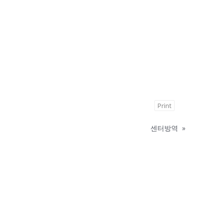
Print
센터방역
»