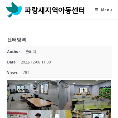
Skip
to
Menu
content
센터방역
Author
관리자
Date
2022-12-08 11:38
Views
781