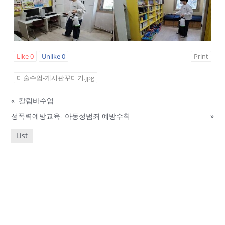
Like
0
Unlike
0
Print
미술수업-게시판꾸미기.jpg
«
칼림바수업
성폭력예방교육- 아동성범죄 예방수칙
»
List