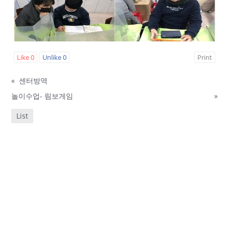
Like
0
Unlike
0
Print
«
센터방역
놀이수업- 림보게임
»
List