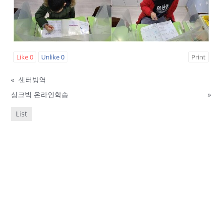
Like
0
Unlike
0
Print
«
센터방역
싱크빅 온라인학습
»
List