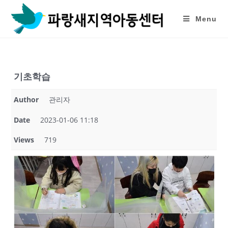
Skip
to
Menu
content
기초학습
Author
관리자
Date
2023-01-06 11:18
Views
719