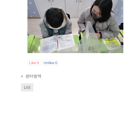
Like
0
Unlike
0
«
센터방역
List