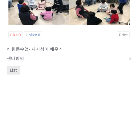
Like
0
Unlike
0
Print
«
한문수업- 사자성어 배우기
센터방역
»
List