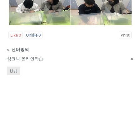
Like
0
Unlike
0
Print
«
센터방역
싱크빅 온라인학습
»
List