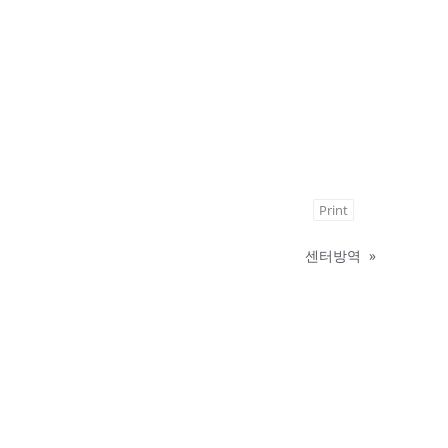
Print
센터방역
»