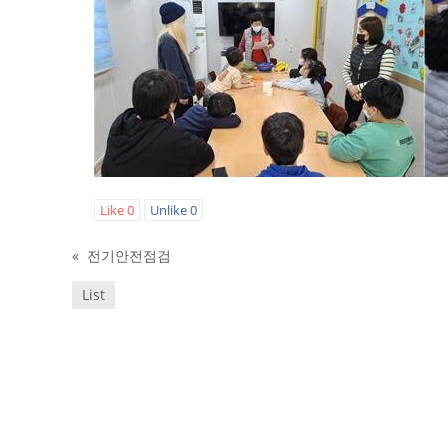
Like
0
Unlike
0
«
전기안전점검
List