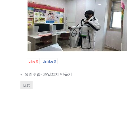
Like
0
Unlike
0
«
요리수업- 과일꼬지 만들기
List