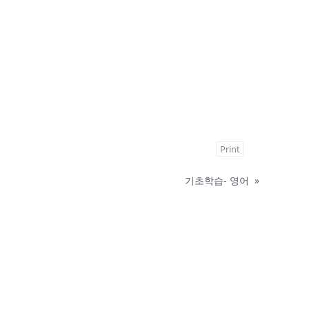
Print
기초학습- 영어
»