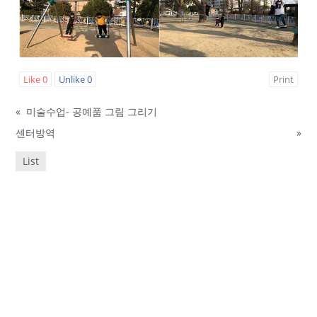
Like
0
Unlike
0
Print
«
미술수업- 공예품 그림 그리기
센터방역
»
List