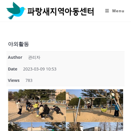
Skip
to
Menu
content
야외활동
Author
관리자
Date
2023-03-09 10:53
Views
783