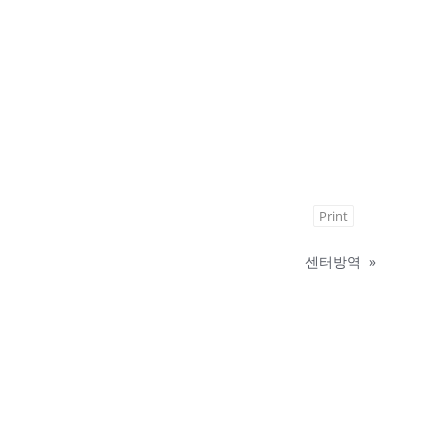
Print
센터방역
»