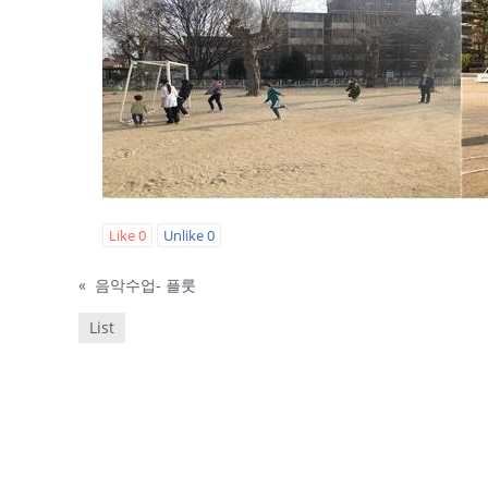
Like
0
Unlike
0
«
음악수업- 플룻
List